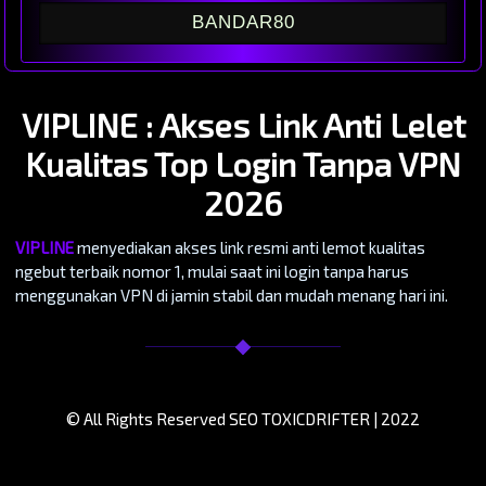
BANDAR80
VIPLINE : Akses Link Anti Lelet
Kualitas Top Login Tanpa VPN
2026
VIPLINE
menyediakan akses link resmi anti lemot kualitas
ngebut terbaik nomor 1, mulai saat ini login tanpa harus
menggunakan VPN di jamin stabil dan mudah menang hari ini.
© All Rights Reserved SEO TOXICDRIFTER | 2022