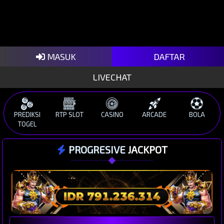
MASUK
DAFTAR
LIVECHAT
PREDIKSI
RTP SLOT
CASINO
ARCADE
BOLA
TOGEL
PROGRESIVE
JACKPOT